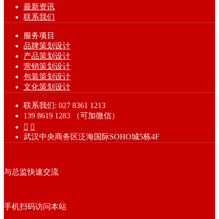
最新资讯
联系我们
服务项目
品牌策划设计
产品策划设计
营销策划设计
包装策划设计
文化策划设计
联系我们: 027 8361 1213
139 8619 1283 （可加微信）


武汉中央商务区泛海国际SOHO城5栋4F
与总监快速交流
手机扫码访问本站