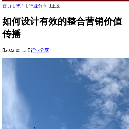
首页

智库

行业分享

正文
如何设计有效的整合营销价值
传播

2022-05-13

行业分享