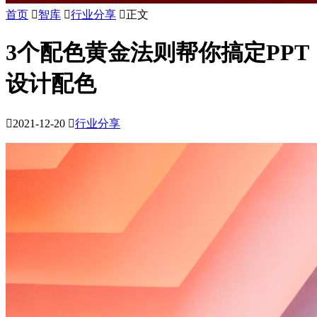
首页

智库

行业分享

正文
3个配色黄金法则帮你搞定PPT
设计配色

2021-12-20

行业分享