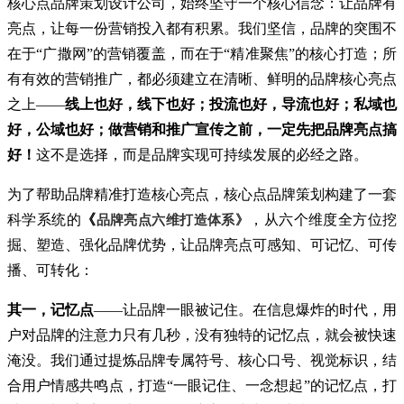
核心点品牌策划设计公司，始终坚守一个核心信念：让品牌有
亮点，让每一份营销投入都有积累。我们坚信，品牌的突围不
在于“广撒网”的营销覆盖，而在于“精准聚焦”的核心打造；所
有有效的营销推广，都必须建立在清晰、鲜明的品牌核心亮点
之上——
线上也好，线下也好；投流也好，导流也好；私域也
好，公域也好；做营销和推广宣传之前，一定先把品牌亮点搞
好！
这不是选择，而是品牌实现可持续发展的必经之路。
为了帮助品牌精准打造核心亮点，核心点品牌策划构建了一套
品牌亮点
六维
打造体系》
科学系统的
《
，从六个维度全方位挖
掘、塑造、强化品牌优势，让品牌亮点可感知、可记忆、可传
播、可转化：
其一，记忆点
——让品牌一眼被记住。在信息爆炸的时代，用
户对品牌的注意力只有几秒，没有独特的记忆点，就会被快速
淹没。我们通过提炼品牌专属符号、核心口号、视觉标识，结
合用户情感共鸣点，打造“一眼记住、一念想起”的记忆点，打