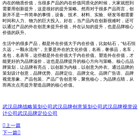
内在的物质价值，当很多产品的
内在价值同质化的时候，大家就想到
需要用创新提升，这是很好的提升策略。然而对于很多产品而言，创
新并不是一件简单的事情，设备、技术、材料、实验、研发等都需要
时间和人力、物力的巨大投入。好在，当产品内在创新很难时，还可
以通过产品的外在创意来提升价值，外在认知的提升，也是品牌核心
价值的跃升。
生活中的很多产品，都是外在价值大于内在价值，比如钻石，“钻石恒
久远，一颗永流传”，主要是外在的文化价值，名画，奢侈品，名车，
名包，名表等，这些都是外在价值大于内在价值。塑造外在价值，才
能更好的为品牌溢价，这也是品牌提升的核心方向与策略。核心点品
牌策划，让品牌有亮点，以创新为内核，以创意为外衣。通过品牌的
策划设计创意，品牌优势、品牌定位、品牌文化、品牌广告语、品牌
视觉形象、产品包装、产品广告创意等，聚焦核心，为品牌点睛，从
而再次点亮提升塑造品牌的核心价值。
武汉品牌战略策划公司
武汉品牌创意策划公司
武汉品牌视觉设
计公司
武汉品牌定位公司

上一篇
下一篇
