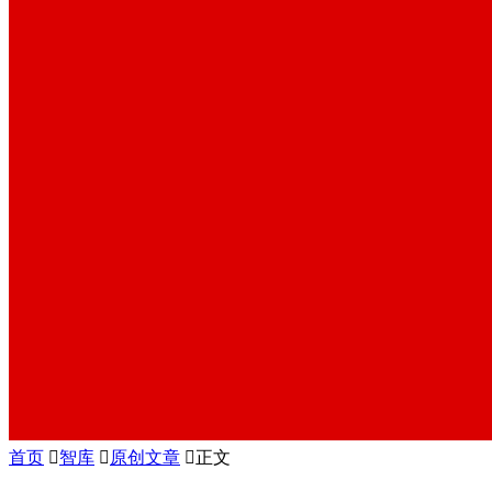
首页

智库

原创文章

正文