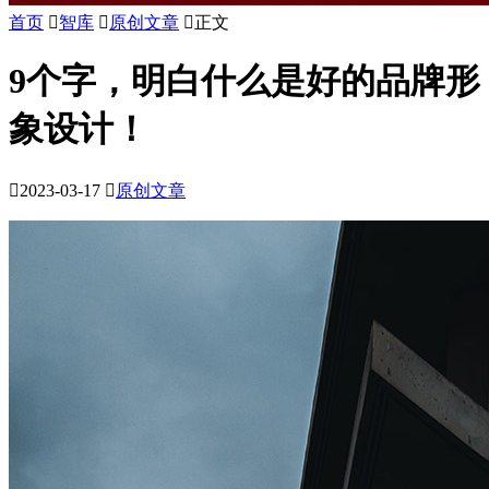
首页

智库

原创文章

正文
9个字，明白什么是好的品牌形
象设计！

2023-03-17

原创文章