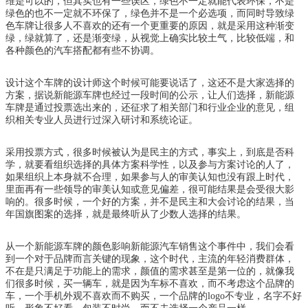
维是可以的，但其实也有一些误区，绿色不一定就能代表环保，不是
绿色的也不一定就不环保了，绿色并不是一个必选项，而同时导致绿
色车牌让很多人不喜欢的还有一个更重要的原因，就是采用这种渐变
绿，绿就算了，还是渐变绿，从视觉上确实比较土气，比较低端，和
各种颜色的汽车搭配都有些不协调。
设计这个车牌的设计师这个时候可能要说话了，这还不是大家选择的
方案，据说新能源车牌也经过一段时间的公示，让人们选择，新能源
车牌是通过投票选出来的，
还征求了相关部门和行业企业的意见，组
织相关专业人员进行过深入研讨和系统论证。
采用投票方式，很多时候被认为是民主的方式，事实上，到底是否科
学，就要看组织选择的具体方案科学性，以及参与方案讨论的人了，
如果组织上本身就不合理，如果参与人的审美认知也没有跟上时代，
里面再有一些领导的审美认知或意见偏差，很可能结果是会受很大影
响的。很多时候，一个好的方案，并不是民主和大会讨论的结果，当
年国旗图案的选择，就是最终听从了少数人选择的结果。
从一个新能源车牌的颜色影响新能源汽车销售这个事件中，我们会看
到一个对于品牌而言关键的现象，这个时代，主流的年轻消费群体，
不在是只满足于功能上的需求，颜值的需求甚至是第一位的，就像我
们很多时候，买一辆车，就是因为车标不喜欢，而不考虑这个品牌的
车，一个手机外观不喜欢而不购买，一个品牌的logo不专业，名字不好