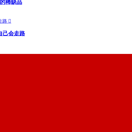
的稀缺品

自己会走路