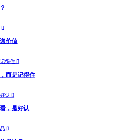
？

递价值

，而是记得住

看，是好认
