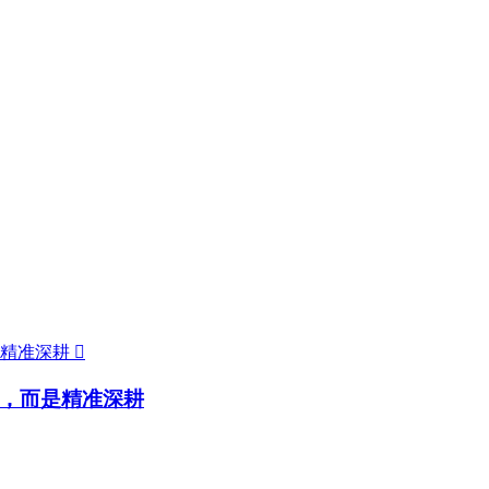

，而是精准深耕