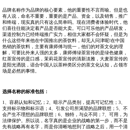
品牌名称作为品牌的核心要素，他的重要性不言而喻。但是也
有人说，命名不重要，重要的是产品、资金，以及销售，推广
和终端，现实真的只有这么简单吗。现在消费者体验时代，他
们喜往往能决定着产品是否能大卖。可口可乐他的产品研发，
渠道控制力已经终端推广实力，相信大家都不会怀疑，但是为
什么这些年来他在中国推出的茶饮料，却无人问津呢!在中国
热销的茶饮料，主要有康师傅与统一，他们的对茶文化的理
解，可要比外来人强的太多，康师傅绿茶宣传的是绿色健康，
红茶宣传的是口感，茉莉花茶宣传的清新淡雅，大麦茶宣传的
是阳光洒脱，谙合中国人以茶种类区分的茶文化认知，占领市
场是必然的事情。
选择名称的标准包括：
1、容易认知和记忆；2、暗示产品类别，提高可记忆性；3、
支持标示物和标示语；4、引发公司所渴望的品牌联想；5、不
会产生不理想的品牌联想；6、独特，与众不同；7、可用，为
法律保护。所以说，名字真的是企业的战略的第一步，而不是
先有战略再有名字，而是你清晰地想到了战略之后，用一个清