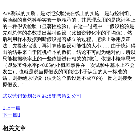
A/B测试的实质，是对照实验法在线上的实施，是与控制组、
实验组的自然科学实验一脉相承的，其原理应用的是统计学上
的一种假设检验（显著性检验)。在这一过程中，“假设检验是
先对总体的参数提出某种假设（比如说转化率的平均值)，然
后利用样本数据判断假设是否成立的过程。逻辑上采用反证
法，先提出假设，再计算该假设可能性的大小……由于统计得
出的结果来自于随机样本的数据，结论不可能为绝对的，所以
只能根据概率上的一些依据进行相关的判断。依据小概率思想
（即显著性水平p<0.05的小概率事件在一次试验中基本上不会
发生)，也就是说当原假设的可能性小于认定的某一标准的
话，则拒绝原假设（认为这个假设是不成立的)，反之则接受
原假设。”
武汉营销策划公司
武汉销售策划公司

上一篇
下一篇

相关文章