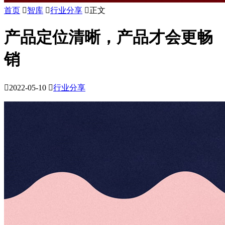
首页

智库

行业分享

正文
产品定位清晰，产品才会更畅
销

2022-05-10

行业分享