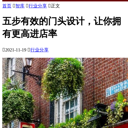
首页

智库

行业分享

正文
五步有效的门头设计，让你拥
有更高进店率

2021-11-19

行业分享