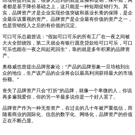
而现在提到卖货，很多人想到的就是直播和促销，殊不知，两
者都是基于降价基础之上，这只能是一种短期促销行为。其
实，品牌资产才是企业实现价值突破和基业长青的保障，是企
业最应该重视的资产。品牌资产是企业最有价值的资产之一，
也是营销投入之后的有价值的沉淀。
可口可乐总裁曾说：“假如可口可乐的所有工厂在一夜之间被
大火全部烧毁，第二天就会有银行愿意贷款给可口可乐，可口
可乐也能在一夜之间起死回生”，靠的就是多年积累的品牌资
产。
奥格威也曾提出品牌形象论：“产品的品牌形象一旦培植到出
众的地位，生产该产品的企业将会以最高利润获得最大的市场
份额。”
丧失了品牌资产只会“打折”的品牌，就像一个卑微的人，你说
再多遍我爱你，你的另一半最多说你是一个好人罢了。
品牌资产作为一种无形资产，在过去的几十年被严重低估，而
随着商业的国际化、信息的数字化、网络化，品牌资产的价值
正在不断凸显。