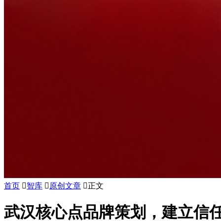
首页

智库

原创文章

正文
武汉核心点品牌策划，建立信