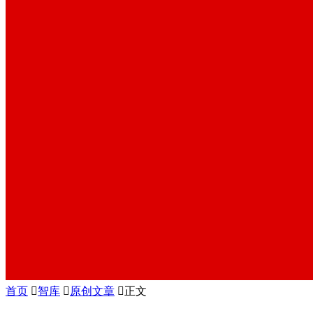
首页

智库

原创文章

正文