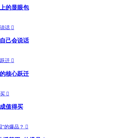
上的显眼包

自己会说话

的核心跃迁

成值得买
