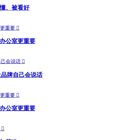
懂、被看好

办公室更重要

让品牌自己会说话

办公室更重要
