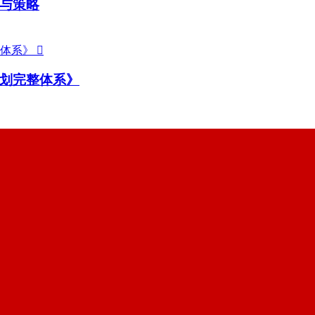
与策略

划完整体系》