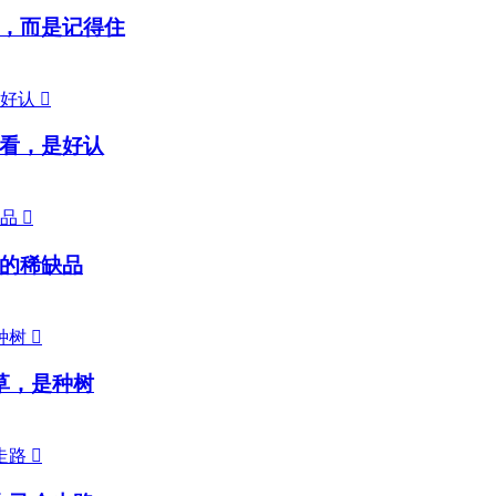
，而是记得住

看，是好认

的稀缺品

草，是种树
