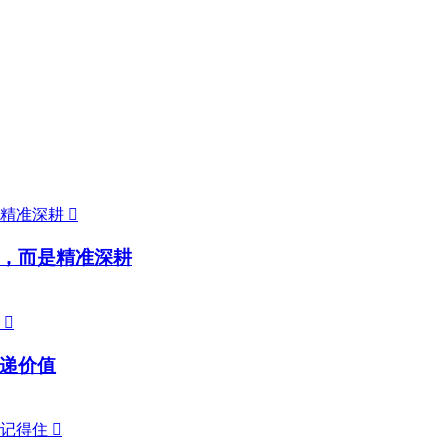

，而是精准深耕

递价值
