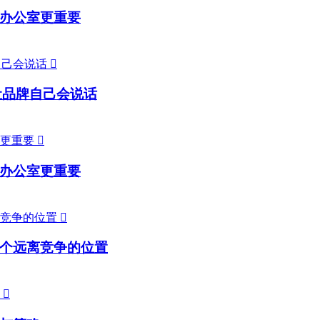
办公室更重要

让品牌自己会说话

办公室更重要

个远离竞争的位置
