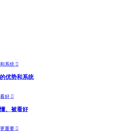

的优势和系统

懂、被看好
