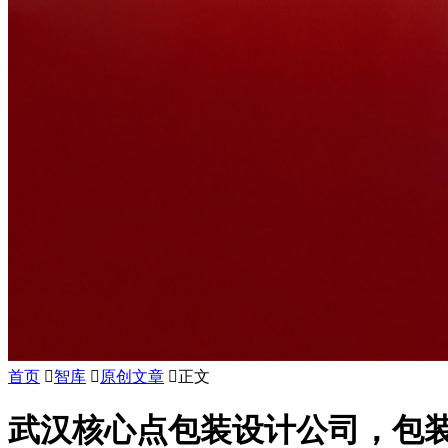
首页

智库

原创文章

正文
武汉核心点包装设计公司，包