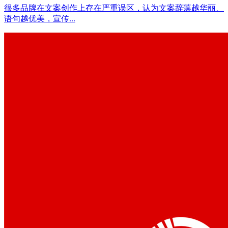
很多品牌在文案创作上存在严重误区，认为文案辞藻越华丽、
语句越优美，宣传...