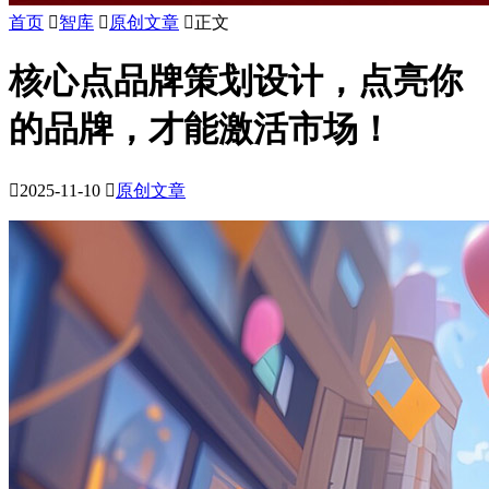
首页

智库

原创文章

正文
核心点品牌策划设计，点亮你
的品牌，才能激活市场！

2025-11-10

原创文章