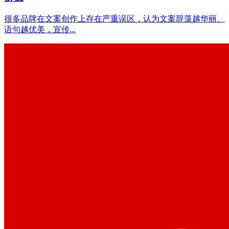
很多品牌在文案创作上存在严重误区，认为文案辞藻越华丽、
语句越优美，宣传...