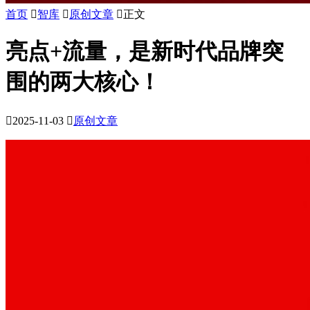
首页

智库

原创文章

正文
亮点+流量，是新时代品牌突
围的两大核心！

2025-11-03

原创文章