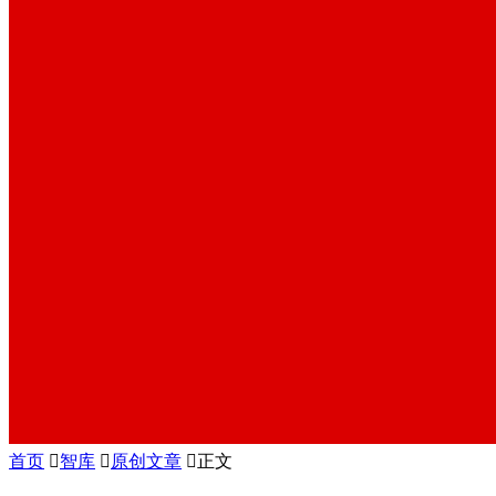
首页

智库

原创文章

正文