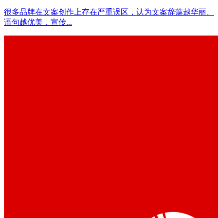
很多品牌在文案创作上存在严重误区，认为文案辞藻越华丽、
语句越优美，宣传...